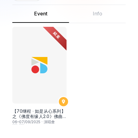
Event
Info
結束
【70继程 · 如是从心系列】
之《佛度有缘人2.0》佛曲
演唱会 & 《无住生 · 心》共
06
–
07
/09/2025
·
演唱會
读金刚经活动