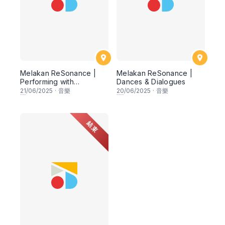
Melakan ReSonance |
Melakan ReSonance |
Performing with
Dances & Dialogues
Confidence: General
21
/06/2025
·
音樂
20
/06/2025
·
音樂
Musicianship Workshop
結束