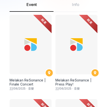
Event
Info
結束
結束
Melakan ReSonance |
Melakan ReSonance |
Finale Concert
Press Play!
22
/06/2025
·
音樂
22
/06/2025
·
音樂
結束
結束