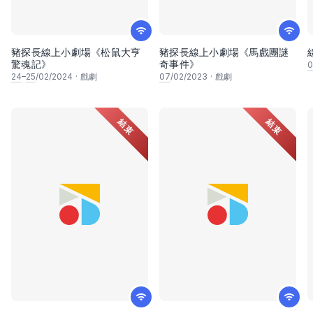
豬探長線上小劇場《松鼠大亨
豬探長線上小劇場《馬戲團謎
驚魂記》
奇事件》
0
24
–
25
/02/2024
·
戲劇
07
/02/2023
·
戲劇
結束
結束