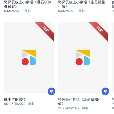
豬探長線上小劇場《鑽石項鍊
豬探長線上小劇場《誰是禮物
失竊案》
小偷》
04
/02/2023
·
戲劇
03
/02/2023
·
戲劇
1
結束
結束
醜小羊的選擇
豬探長小劇場《誰是禮物小
偷》
05
–
06
/11/2022
·
戲劇
21
–
22
/05/2022
·
戲劇
0