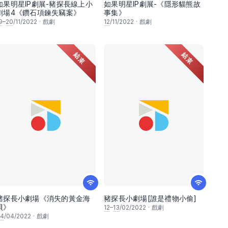
如果明星IP劇展-豬探長線上小
如果明星IP劇展-《隱形貓熊故
劇場4《鑽石項鍊失竊案》
事集》
9
–
20
/11/2022
·
戲劇
12
/11/2022
·
戲劇
結束
結束
豬探長小劇場《消失的黃金海
豬探長小劇場[誰是禮物小偷]
貝》
12
–
13
/02/2022
·
戲劇
4
/04/2022
·
戲劇