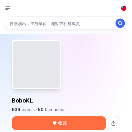
BoboKL
639
events
·
50
favourites
收藏