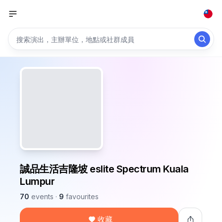
誠品生活吉隆坡 eslite Spectrum Kuala
Lumpur
70
events
·
9
favourites
收藏