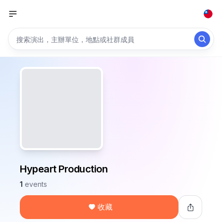
Hypeart Production
1
events
收藏