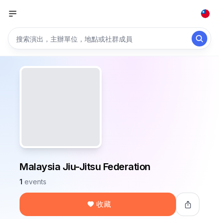
Malaysia Jiu-Jitsu Federation
1
events
收藏