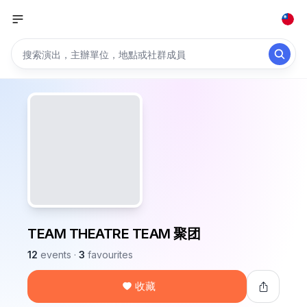
TEAM THEATRE TEAM 聚团
12
events
·
3
favourites
收藏