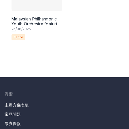
Malaysian Philharmonic
Youth Orchestra featuring
Fiamma Opera Studio
25
/06/2025
Tenor
資源
主辦方儀表板
常見問題
票券條款