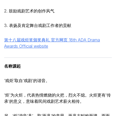
2. 鼓励戏剧艺术的创作风气
3. 表扬及肯定舞台戏剧工作者的贡献
第十八届戏炬奖颁奖典礼 官方网页 18th ADA Drama
Awards Official website
名称源起
‘戏炬’取自‘戏剧’的谐音。
‘炬’为火炬，代表热情燃烧的火把，烈火不熄。火炬更有‘传
承’的意义，意味着民间戏剧艺术薪火相传。
另，‘炬’谐音‘具’，取‘面具’的意思。面具古时称面谱，而面