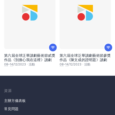
第六屆全球泛華讀劇藝術節貳獎
第六屆全球泛華讀劇藝術節參獎
作品《別擔心我在這裡》讀劇
作品《陳文成的證明題》讀劇
08
–
14
/12/2023
·
活動
08
–
14
/12/2023
·
活動
資源
主辦方儀表板
常見問題