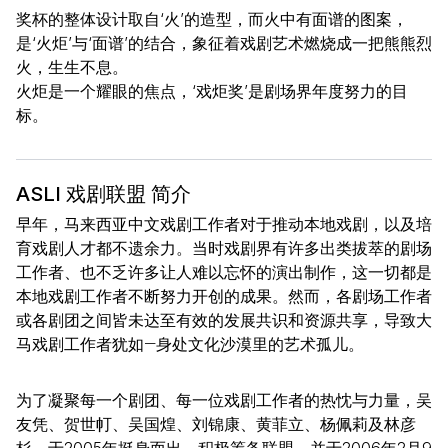
奖杯的整体设计取自‘火’的造型，而火中有面谱的图案，
是‘火炬’与‘面谱’的结合，象征着戏剧艺术燃烧成一把熊熊烈
火，生生不息。
火炬是一个耀眼的焦点，‘戏炬奖’是剧场界年度努力的目
标。
ASLI 戏剧联盟 简介
早年，马来西亚中文戏剧工作者对于推动本地戏剧，以及培
育戏剧人才都不遗余力。当时戏剧界有许多出类拔萃的剧场
工作者、也不乏许多让人难以忘怀的演出制作，这一切都是
本地戏剧工作者不断努力开创的成果。然而，各剧场工作者
或各剧团之间皆未达至有效的发展共识和资源共享，导致大
马戏剧工作者犹如―身处文化沙漠里的艺术孤儿。
为了凝聚每一个剧团、每一位戏剧工作者的热忱与力量，吴
友凭、贺世帄、吴国煌、刘锦康、黄菲立、杨佩莉及林彦
杉，于2005年挺身而出，积极筹备联盟，并于2006年2月9