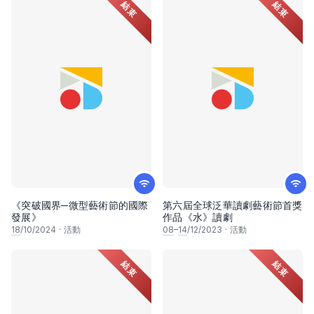
結束
結束
《突破國界─微型藝術節的國際
第六屆全球泛華讀劇藝術節首獎
發展》
作品《水》讀劇
18
/10/2024
·
活動
08
–
14
/12/2023
·
活動
結束
結束