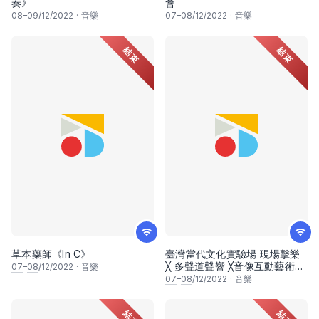
奏》
會
08
–
09
/12/2022
·
音樂
07
–
08
/12/2022
·
音樂
結束
結束
草本藥師《In C》
臺灣當代文化實驗場 現場擊樂
╳ 多聲道聲響 ╳音像互動藝術
07
–
08
/12/2022
·
音樂
《潘朵拉幻象：迴聲震盪》
07
–
08
/12/2022
·
音樂