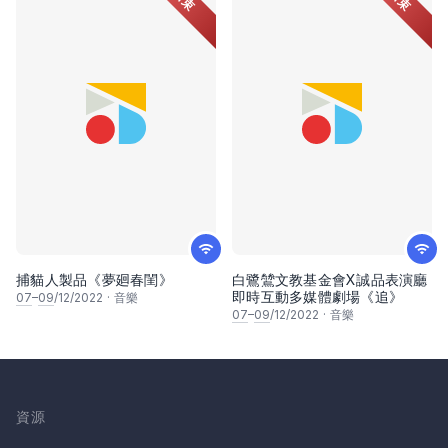
結束
結束
捕貓人製品《夢廻春閨》
白鷺鷥文教基金會X誠品表演廳
即時互動多媒體劇場《追》
07
–
09
/12/2022
·
音樂
07
–
09
/12/2022
·
音樂
資源