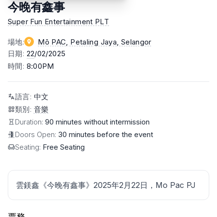
今晚有鑫事
Super Fun Entertainment PLT
場地
:
Mō PAC, Petaling Jaya
, Selangor
日期
:
22
/02/2025
時間
:
8:00PM
語言
:
中文
類別
:
音樂
Duration:
90 minutes without intermission
Doors Open:
30 minutes before the event
Seating:
Free Seating
雲鎂鑫《今晚有鑫事》2025年2月22日，Mo Pac PJ
票務