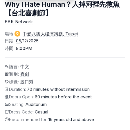
Why I Hate Human？人掉河裡先救魚
【台北喜劇節】
BBK Network
場地
:
中影八德大樓演講廳
, Taipei
日期
:
05
/12/2025
時間
:
8:00PM
語言
:
中文
類別
:
喜劇
標籤
:
脫口秀
Duration:
70 minutes without intermission
Doors Open:
60 minutes before the event
Seating:
Auditorium
Dress Code:
Casual
Recommended for:
16 years old and above