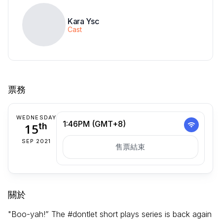
Kara Ysc
Cast
票務
WEDNESDAY
1:46PM (GMT+8)
15
th
SEP 2021
售票結束
關於
"Boo-yah!” The #dontlet short plays series is back again