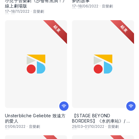
小兒子音樂劇《沙發有黑洞！》
夢的故事
線上劇場版
17
–
18
/06/2022
·
音樂劇
17
–
18
/11/2022
·
音樂劇
結束
結束
Unsterbliche Geliebte 致遠方
【STAGE BEYOND
的愛人
BORDERS】《水的車站》/ 水
の駅/ The Water Station
01
/06/2022
·
音樂劇
29
/03–
01
/10/2022
·
音樂劇