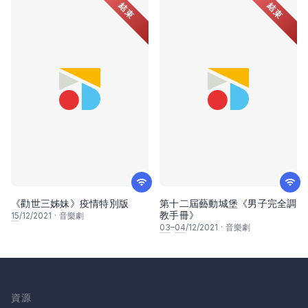
結束
結束
《勸世三姊妹》疫情特別版
第十二屆藝動城堡《男子完全調
教手冊》
15
/12/2021
·
音樂劇
03
–
04
/12/2021
·
音樂劇
資源