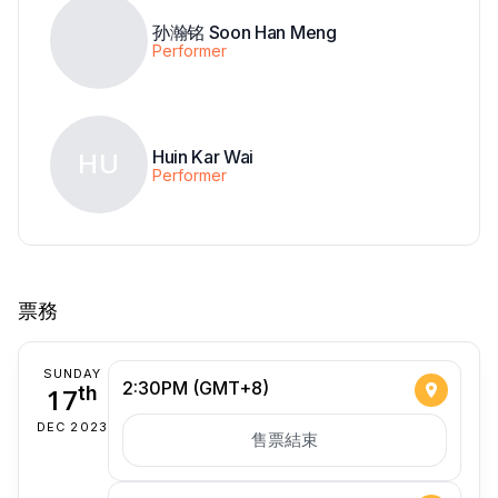
孙瀚铭 Soon Han Meng
Performer
Huin Kar Wai
HU
Performer
票務
SUNDAY
2:30PM (GMT+8)
17
th
DEC 2023
售票結束