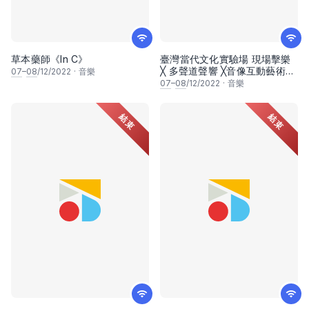
草本藥師《In C》
臺灣當代文化實驗場 現場擊樂
╳ 多聲道聲響 ╳音像互動藝術
07
–
08
/12/2022
·
音樂
《潘朵拉幻象：迴聲震盪》
07
–
08
/12/2022
·
音樂
結束
結束