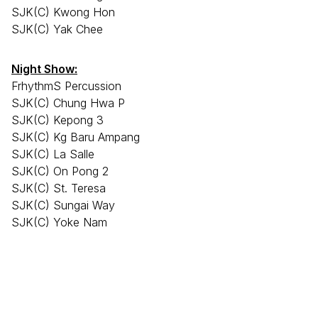
SJK(C) Kwong Hon
SJK(C) Yak Chee
Night Show:
FrhythmS Percussion
SJK(C) Chung Hwa P
SJK(C) Kepong 3
SJK(C) Kg Baru Ampang
SJK(C) La Salle
SJK(C) On Pong 2
SJK(C) St. Teresa
SJK(C) Sungai Way
SJK(C) Yoke Nam