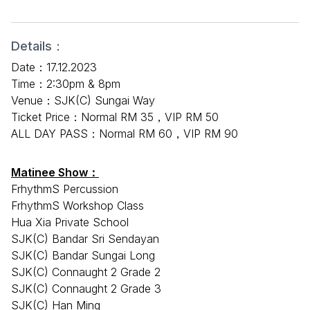
Details：
Date：17.12.2023
Time：2:30pm & 8pm
Venue：SJK(C) Sungai Way
Ticket Price：Normal RM 35，VIP RM 50
ALL DAY PASS：Normal RM 60，VIP RM 90
Matinee Show：
FrhythmS Percussion
FrhythmS Workshop Class
Hua Xia Private School
SJK(C) Bandar Sri Sendayan
SJK(C) Bandar Sungai Long
SJK(C) Connaught 2 Grade 2
SJK(C) Connaught 2 Grade 3
SJK(C) Han Ming