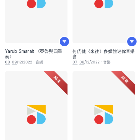
Yarub Smarait 《亞魯與四重
何侊倢《來往》多媒體迷你音樂
奏》
會
08
–
09
/12/2022
·
音樂
07
–
08
/12/2022
·
音樂
結束
結束