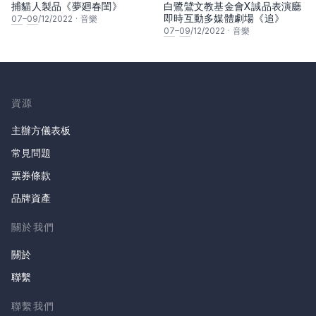
捕貓人製品《夢廻春閨》
白鷺鷥文教基金會X誠品表演廳
即時互動多媒體劇場《追》
07
–
09
/12/2022
·
音樂
07
–
09
/12/2022
·
音樂
資源
主辦方儀表板
常見問題
票券條款
品牌資產
關於我們
關於
聯繫
聯繫我們