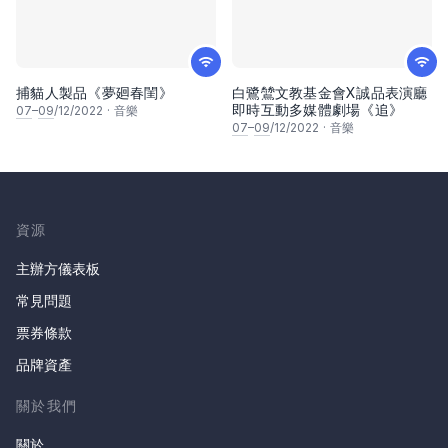
捕貓人製品《夢廻春閨》
白鷺鷥文教基金會X誠品表演廳
即時互動多媒體劇場《追》
07
–
09
/12/2022
·
音樂
07
–
09
/12/2022
·
音樂
資源
主辦方儀表板
常見問題
票券條款
品牌資產
關於我們
關於