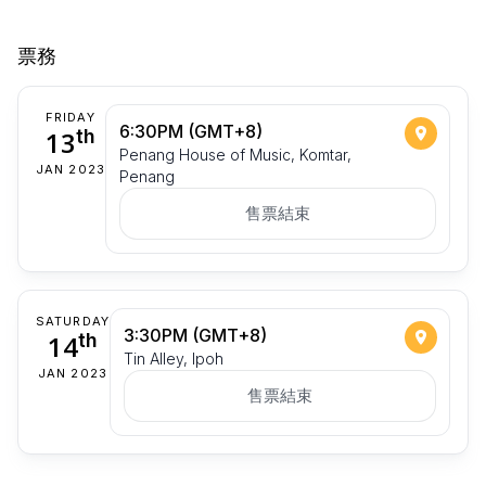
票務
FRIDAY
6:30PM (GMT+8)
13
th
Penang House of Music, Komtar,
JAN 2023
Penang
售票結束
SATURDAY
3:30PM (GMT+8)
14
th
Tin Alley, Ipoh
JAN 2023
售票結束