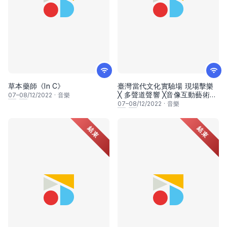
草本藥師《In C》
臺灣當代文化實驗場 現場擊樂
╳ 多聲道聲響 ╳音像互動藝術
07
–
08
/12/2022
·
音樂
《潘朵拉幻象：迴聲震盪》
07
–
08
/12/2022
·
音樂
結束
結束