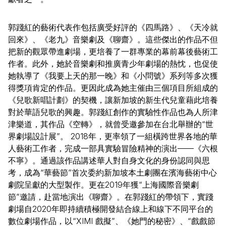
郭踐紅的藝術代表作包括廣受好評的《四馬路》、《天冷就
回來》、《老九》音樂劇及《聊齋》。這些傑出的作品不但
把新的觀眾帶進劇場，更培養了一群專業的幕前幕後藝術工
作者。此外，她於音樂劇和推廣青少年劇場的熱忱，也促使
她執導了《我要上天的那一晚》和《小問號》系列等多次獲
得獎項肯定的作品。更因此成為她主催由三個項目所組成的
《兒歌新唱計劃》的契機，讓新加坡的新生代兒童藉此培養
對於華語兒歌的興趣。郭踐紅創作的實驗性作品也為人所津
津樂道，其作品《空轉》，就曾受邀參加在台北舉辦的“世
界劇場設計展”。 2018年，更率領了一組橫跨世界各地的華
人藝術工作者，完成一部具實驗冒險精神的演出——《六根
不寧》。通過該作品講述華人對自身文化的身份認同與思
考，成為“華藝節”首次委約新加坡本土劇團在濱海藝術中心
劇院呈獻的大型製作。更在2019年獲“上海國際音樂劇
節”邀請，赴當地演出《聊齋》。在郭踐紅的帶領下，實踐
劇場自2020年即持續積極開發結合線上和線下不同平台的
數位劇場作品，以“XIMI 戲擬”、《她門的秘密》、“戲戲節