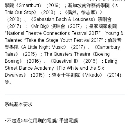
學院《Smartbutt》（2019）；新加坡南洋藝術學院《Is
This Our Stop》（2018）；《偶然。徐志摩》》
（2018）、《Sebastian Bach & Loudness》演唱會
（2017）；《Mr Big》演唱會（2017）；皇家國家劇院
“National Theatre Connections Festival 2017”；Young &
Talented “Take the Stage Youth Festival 2017”；倫敦音
樂學院《A Little Night Music》（2017）、《Canterbury
Tales》（2015）；The Questers Theatre《Boeing
Boeing》（2016）、《Questival II》（2016）；Ealing
Street Dance Academy《Flo White and the Six
Dwarves》（2015）；查令十字劇院《Mikado》（2014）
等。
系統基本要求
•不超過5年使用期的電腦/ 手提電腦