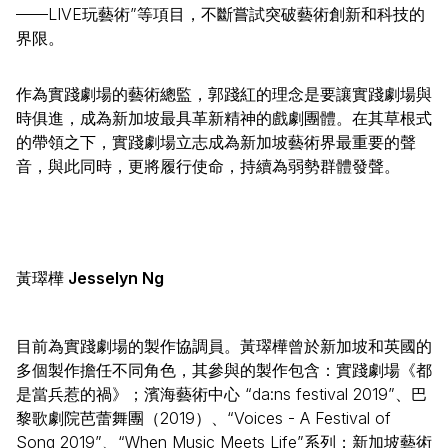
——LIVE玩藝術”等項目，不斷嘗試突破藝術創新和科技的
界限。
作為實踐劇場的藝術總監，郭踐紅的理念是要讓實踐劇場與
時俱進，成為新加坡最具革新精神的戲劇團體。在其草根式
的帶領之下，實踐劇場立志成為新加坡藝術界最重要的聲
音，與此同時，更將履行使命，持續為弱勢群體發聲。
黃璻樺
Jesselyn Ng
目前為實踐劇場的製作協調員。黃璻樺曾於新加坡和英國的
多個製作擔任不同角色，其參與的製作包含：實踐劇場《都
是當兵惹的禍》；濱海藝術中心 “da:ns festival 2019”、巴
黎歌劇院芭蕾舞團（2019）、“Voices - A Festival of
Song 2019”、“When Music Meets Life”系列；新加坡藝術