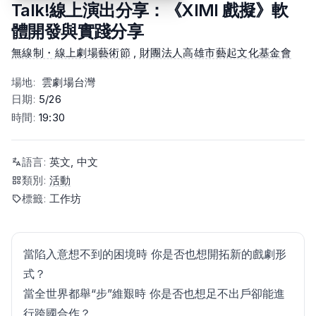
Talk!線上演出分享：《XIMI 戲擬》軟
體開發與實踐分享
無線制・線上劇場藝術節
,
財團法人高雄市藝起文化基金會
場地
:
雲劇場台灣
日期
:
5/26
時間
:
19:30
語言
:
英文, 中文
類別
:
活動
標籤
:
工作坊
當陷入意想不到的困境時 你是否也想開拓新的戲劇形
式？
當全世界都舉“步”維艱時 你是否也想足不出戶卻能進
行跨國合作？