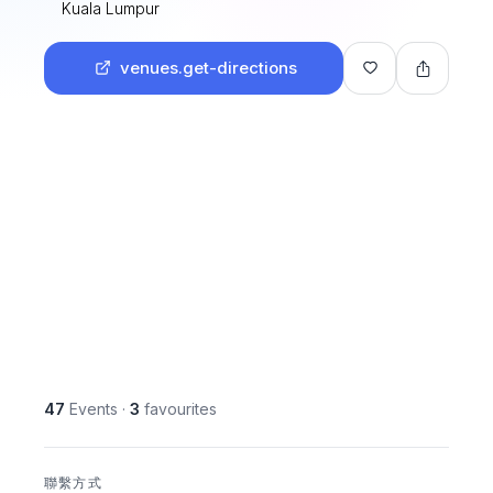
Kuala Lumpur
venues.get-directions
47
Events
·
3
favourites
聯繫方式