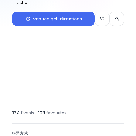
Johor
venues.get-directions
134
Events
·
103
favourites
聯繫方式