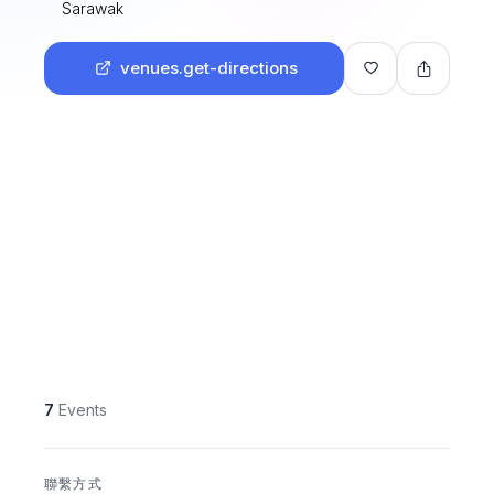
Sarawak
venues.get-directions
7
Events
聯繫方式