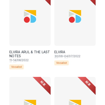
ELVIRA ARUL & THE LAST
ELVIRA
NOTES
30
/06–
04
/07/2022
11
–
14
/08/2022
Vocalist
Vocalist
結束
結束