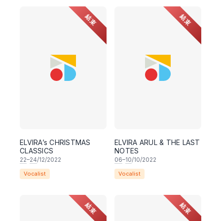
結束
結束
ELVIRA’s CHRISTMAS
ELVIRA ARUL & THE LAST
CLASSICS
NOTES
22
–
24
/12/2022
06
–
10
/10/2022
Vocalist
Vocalist
結束
結束