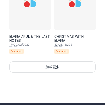
ELVIRA ARUL & THE LAST
CHRISTMAS WITH
NOTES
ELVIRA
17
–
20
/02/2022
22
–
25
/12/2021
Vocalist
Vocalist
加載更多