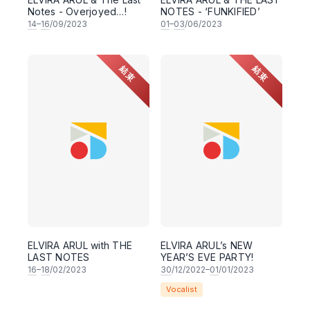
Notes - Overjoyed…!
NOTES - ‘FUNKIFIED’
14
–
16
/09/2023
01
–
03
/06/2023
結束
結束
ELVIRA ARUL with THE
ELVIRA ARUL’s NEW
LAST NOTES
YEAR’S EVE PARTY!
16
–
18
/02/2023
30
/12/2022–
01
/01/2023
Vocalist