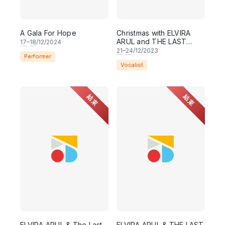
A Gala For Hope
Christmas with ELVIRA
ARUL and THE LAST
17
–
18
/12/2024
NOTES
21
–
24
/12/2023
Performer
Vocalist
結束
結束
ELVIRA ARUL & The Last
ELVIRA ARUL & THE LAST