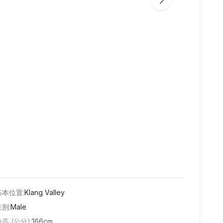
基本位置
:
Klang Valley
性別
:
Male
身高 (公分)
:
166cm