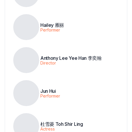
Hailey 雁丽
Performer
Anthony Lee Yee Han 李奕翰
Director
Jun Hui
Performer
杜雪菱 Toh Shir Ling
Actress