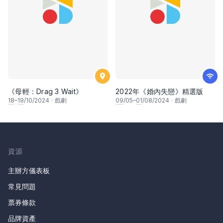
《母輕：Drag 3 Wait》
2022年《婚內失戀》精選版
18
–
19
/10/2024
·
戲劇
09
/05–
01
/08/2024
·
戲劇
資源
主辦方儀表板
常見問題
票券條款
品牌資產