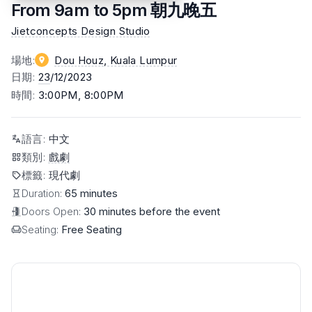
From 9am to 5pm 朝九晚五
Jietconcepts Design Studio
場地
:
Dou Houz
, Kuala Lumpur
日期
:
23
/12/2023
時間
:
3:00PM, 8:00PM
語言
:
中文
類別
:
戲劇
標籤
:
現代劇
Duration:
65 minutes
Doors Open:
30 minutes before the event
Seating:
Free Seating