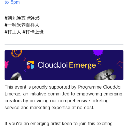
to-5pm
#朝九晚五 #9to5
#一种米养百样人
#打工人 #打卡上班
This event is proudly supported by Programme CloudJoi
Emerge, an initiative committed to empowering emerging
creators by providing our comprehensive ticketing
service and marketing expertise at no cost.
If you're an emerging artist keen to join this exciting