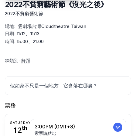
2022不貧窮藝術節《沒光之後》
2022不貧窮藝術節
場地
:
雲劇場台灣Cloudtheatre Taiwan
日期
:
11/12、11/13
時間
:
15:00、21:00
類別
:
舞蹈
假如家不只是一個地方，它會落在哪裏？
票務
SATURDAY
3:00PM (GMT+8)
12
th
索票請點此