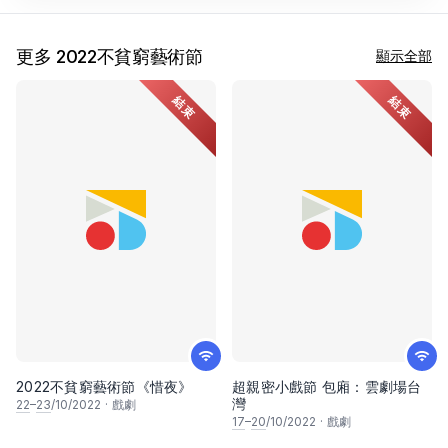
更多 2022不貧窮藝術節
顯示全部
結束
結束
2022不貧窮藝術節《惜夜》
超親密小戲節 包廂：雲劇場台
灣
22
–
23
/10/2022
·
戲劇
17
–
20
/10/2022
·
戲劇