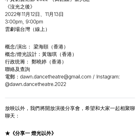
《沒光之後》
2022
年
11
月
12
日、
11
月
13
日
3:00pm, 9:00pm
雲劇場台灣（線上）
概念
/
演出： 梁海頤（香港）
概念
/
燈光設計：黃珈琪（香港）
行政统籌： 鄭曉婷（香港）
聯絡及查詢
電郵：
dawn.dancetheatre@gmail.com / Instagram:
@dawn.dancetheatre.2022
放映以外，我們將開放演後分享會，希望和大家一起相聚聊
聊天：
★《分享一 燈光以外》