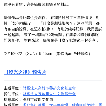
你沒有看錯，這是攝影師和舞者的對話。
這個作品是紀錄也是創作。 在我們經歷了三年疫情後，對
於 「如何拍攝？」、「什麼是劇場影像？」這些問題，都
有各自的詮釋。在這次拍攝中，有別於純粹紀錄，我們嘗試
一起起舞。 來了一場舞蹈和鏡頭間，在舞者和攝影師間的
即興創作。 對你來說，錄像會是什麼？歡迎來一起分享：
13/11/2022
（
SUN
）
9:45pm （
緊接
9pm
放映場次）
《沒光之後》預告片
主辦單位：
財團法人高雄市藝起文化基金會
贊助單位：
財團法人陳啟川先生文教基金會
指導單位：高雄市政府文化局
協辦單位：
唱歌集排練場
、
大事件劇場
、
肆意咖啡酒館
、
雲