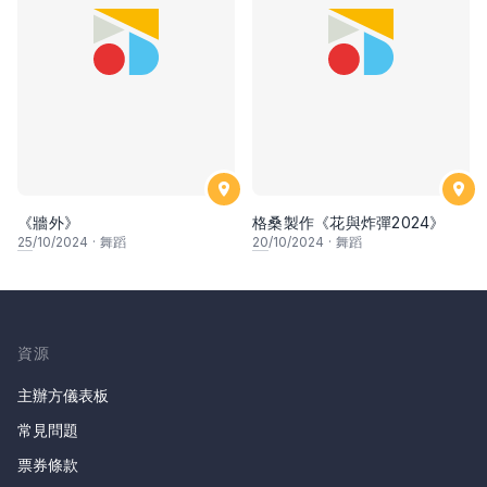
《牆外》
格桑製作《花與炸彈2024》
25
/10/2024
·
舞蹈
20
/10/2024
·
舞蹈
資源
主辦方儀表板
常見問題
票券條款