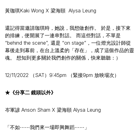
黃珈琪
Kaki Wong X
梁海頤
Alysa Leung
還記得當邀請珈琪時，她說，我想做創作。 於是，接下來
的排練，便開展了一連串對話。 而這些對話，不單是
“
behind the scene”,
還是 “
on stage”
，一位燈光設計師從
幕後走到幕前，在台上溫柔的「存在」，成了這個作品的靈
魂。 想知到更多關於我們創作的關係，快來聽聽：）
12/11/2022
（
SAT
）
9:45pm
（緊接
9pm
放映場次）
★《分享二 鏡頭以外》
岑軍諺
Anson Sham X
梁海頤
Alysa Leung
「不如⋯⋯我們來一場即興舞蹈⋯⋯」