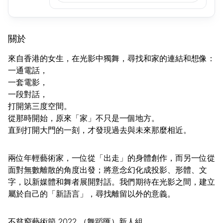
關於
來自香港的女生，在光影中獨舞，尋找和家的連結和想像：
⼀通電話，
⼀套電影，
⼀段對話，
打開第三度空間。
從那時開始，原來「家」不只是一個地方。
直到打開大門的一刻，才發現過去與未來那麼相近。
兩位年輕藝術家，一位從「出走」的身體創作，而另一位從
面對無數離散的角度出發；將意念幻化成投影、形體、⽂
字，以新媒體和舞者展開對話。我們期待在光影之間，建⽴
屬於⾃⼰的「新語⾔」，尋找離留以外的意義。
不貧窮藝術節
2022
（舞蹈匯）新人組