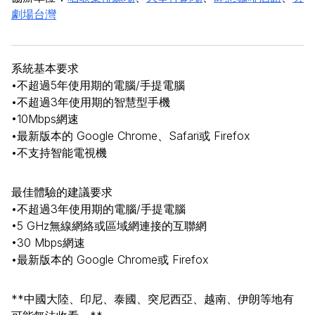
劇場台灣
系統基本要求
•
不超過
5
年使用期的電腦
/
手提電腦
•
不超過
3
年使用期的智慧型手機
•
10Mbps
網速
•
最新版本的
Google Chrome
、
Safari
或
Firefox
•
不支持智能電視機
最佳體驗的建議要求
•
不超過
3
年使用期的電腦
/
手提電腦
•
5 GHz
無線網絡或區域網連接的互聯網
•
30 Mbps
網速
•
最新版本的
Google Chrome
或
Firefox
**
中國大陸、印尼、泰國、突尼西亞、越南、伊朗等地有