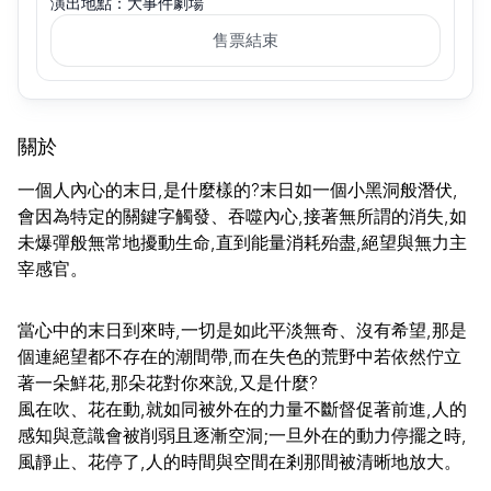
演出地點：大事件劇場
售票結束
關於
一個人內心的末日,是什麼樣的?末日如一個小黑洞般潛伏,
會因為特定的關鍵字觸發、吞噬內心,接著無所謂的消失,如
未爆彈般無常地擾動生命,直到能量消耗殆盡,絕望與無力主
宰感官。
當心中的末日到來時,一切是如此平淡無奇、沒有希望,那是
個連絕望都不存在的潮間帶,而在失色的荒野中若依然佇立
著一朵鮮花,那朵花對你來說,又是什麼?
風在吹、花在動,就如同被外在的力量不斷督促著前進,人的
感知與意識會被削弱且逐漸空洞;一旦外在的動力停擺之時,
風靜止、花停了,人的時間與空間在剎那間被清晰地放大。