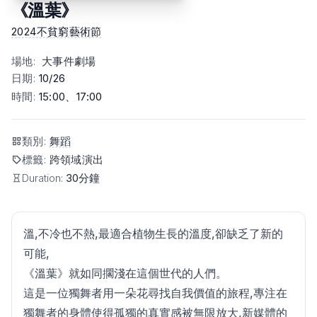
《溫葉》
2024不貧窮藝術節
場地
:
大事件劇場
日期
:
10/26
時間
:
15:00、17:00
類別
:
舞蹈
標籤
:
跨領域演出
Duration:
30分鐘
溫,不冷也不熱,最適合植物生長的溫度,卻缺乏了新的
可能,
《溫葉》就如同擱淺在這個世代的人們。
這是一位獨舞者用一朵花尋找自我價值的旅程,專注在
獨舞者的身體使得孤獨的真實感被無限放大,新媒體的