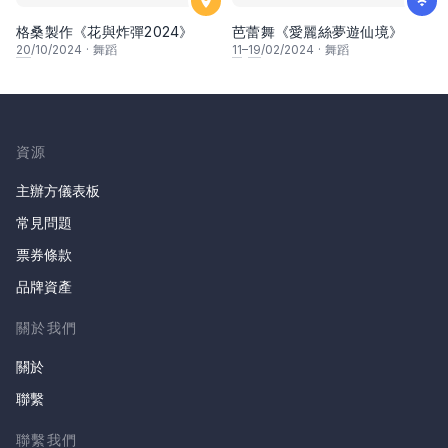
格桑製作《花與炸彈2024》
芭蕾舞《愛麗絲夢遊仙境》
20
/10/2024
·
舞蹈
11
–
19
/02/2024
·
舞蹈
資源
主辦方儀表板
常見問題
票券條款
品牌資產
關於我們
關於
聯繫
聯繫我們