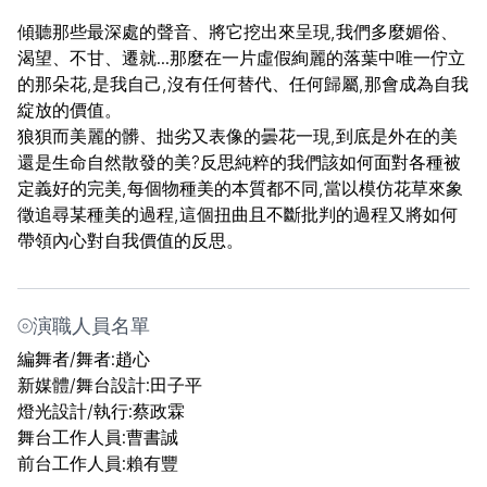
傾聽那些最深處的聲音、將它挖出來呈現,我們多麼媚俗、
渴望、不甘、遷就...那麼在一片虛假絢麗的落葉中唯一佇立
的那朵花,是我自己,沒有任何替代、任何歸屬,那會成為自我
綻放的價值。
狼狽而美麗的髒、拙劣又表像的曇花一現,到底是外在的美
還是生命自然散發的美?反思純粹的我們該如何面對各種被
定義好的完美,每個物種美的本質都不同,當以模仿花草來象
徵追尋某種美的過程,這個扭曲且不斷批判的過程又將如何
帶領內心對自我價值的反思。
⦾演職人員名單
編舞者/舞者:趙心
新媒體/舞台設計:田子平
燈光設計/執行:蔡政霖
舞台工作人員:曹書誠
前台工作人員:賴有豐