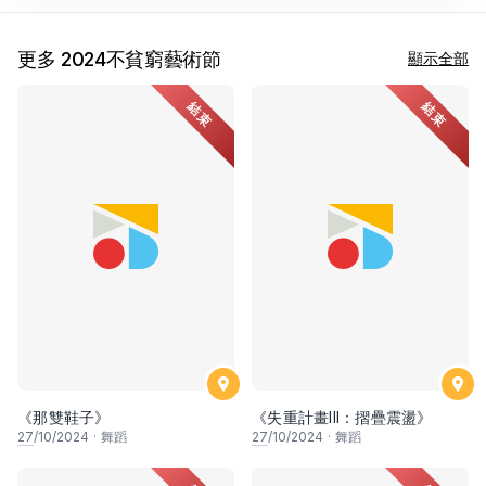
更多 2024不貧窮藝術節
顯示全部
結束
結束
《那雙鞋子》
《失重計畫III：摺疊震盪》
27
/10/2024
·
舞蹈
27
/10/2024
·
舞蹈