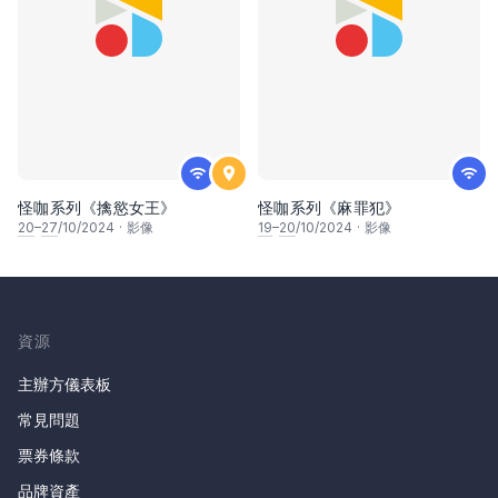
怪咖系列《擒慾女王》
怪咖系列《麻罪犯》
20
–
27
/10/2024
·
影像
19
–
20
/10/2024
·
影像
資源
主辦方儀表板
常見問題
票券條款
品牌資產