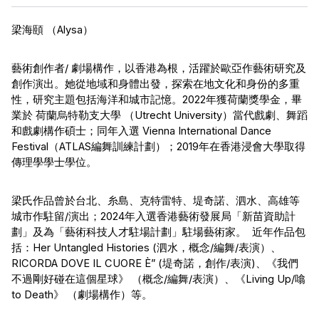
梁海頤 （Alysa）
藝術創作者/ 劇場構作，以香港為根，活躍於歐亞作藝術研究及
創作演出。她從地域和身體出發，探索在地文化和身份的多重
性，研究主題包括海洋和城市記憶。2022年獲荷蘭獎學金，畢
業於 荷蘭烏特勒支大學 （Utrecht University）當代戲劇、舞蹈
和戲劇構作碩士；同年入選 Vienna International Dance 
Festival（ATLAS編舞訓練計劃）；2019年在香港浸會大學取得
傳理學學士學位。
梁氏作品曾於台北、糸島、克特雷特、堤奇諾、泗水、高雄等
城市作駐留/演出；2024年入選香港藝術發展局「新苗資助計
劃」及為「藝術科技人才駐場計劃」駐場藝術家。  近年作品包
括：Her Untangled Histories (泗水，概念/編舞/表演）、
RICORDA DOVE IL CUORE È” (堤奇諾，創作/表演)、《我們
不過剛好碰在這個星球》 （概念/編舞/表演）、《Living Up/噏 
to Death》 （劇場構作）等。