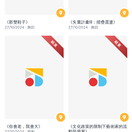
《那雙鞋子》
《失重計畫III：摺疊震盪》
27
/10/2024
·
舞蹈
27
/10/2024
·
舞蹈
結束
結束
《你會老，我會大》
《文化政策的限制下藝術家的流
動與發展》
27
/10/2024
·
戲劇