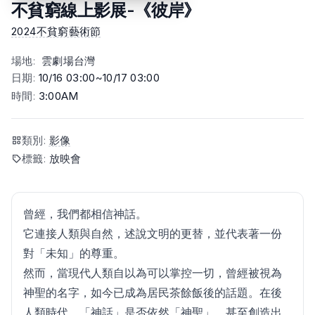
不貧窮線上影展-《彼岸》
2024不貧窮藝術節
場地
:
雲劇場台灣
日期
:
10/16 03:00~10/17 03:00
時間
:
3:00AM
類別
:
影像
標籤
:
放映會
曾經，我們都相信神話。
它連接人類與自然，述說文明的更替，並代表著一份
對「未知」的尊重。
然而，當現代人類自以為可以掌控一切，曾經被視為
神聖的名字，如今已成為居民茶餘飯後的話題。在後
人類時代，「神話」是否依然「神聖」，甚至創造出