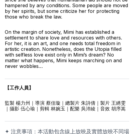
hampered by any conditions. Some people are moved 
by her spirits, but some criticize her for protecting 
those who break the law. 
On the margin of society, Mimi has established a 
settlement to share love and resources with others. 
For her, it is an art, and one needs total freedom in 
artistic creation. Nonetheless, does the Utopia filled 
with selfless love exist only in Mimi’s dream? No 
matter what happens, Mimi keeps marching on and 
never wobbles…
【工作人員】
監製 楊力州｜導演 蔡佳璇｜總製片 朱詩倩｜製片 王綉雯
｜攝影 伍心瑜｜剪輯 林婉玉｜配樂 吳沛綾｜音效 胡序嵩
✦ 注意事項：本活動包含線上放映及實體放映不同場