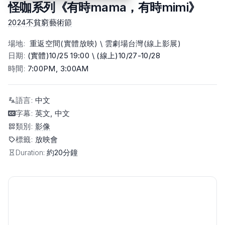
怪咖系列《有時mama，有時mimi》
2024不貧窮藝術節
場地
:
重返空間(實體放映) \ 雲劇場台灣(線上影展)
日期
:
(實體)10/25 19:00 \ (線上)10/27-10/28
時間
:
7:00PM, 3:00AM
語言
:
中文
字幕
:
英文, 中文
類別
:
影像
標籤
:
放映會
Duration:
約20分鐘