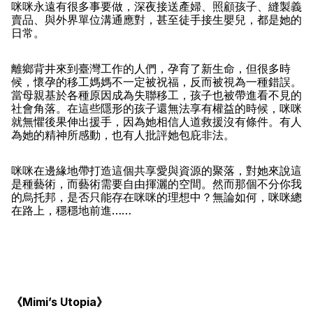
咪咪永遠有很多事要做，深夜接送產婦、照顧孩子、縫製義
賣品、與外界單位溝通應對，甚至徒手接生嬰兒，都是她的
日常。
離鄉背井來到臺灣工作的人們，孕育了新生命，但很多時
候，懷孕的移工媽媽不一定被祝福，反而被視為一種錯誤。
當母親基於各種原因成為失聯移工，孩子也被帶進看不見的
社會角落。在這些隱形的孩子還無法享有權益的時候，咪咪
就無懼後果伸出援手，因為她相信人道救援沒有條件。有人
為她的精神所感動，也有人批評她包庇非法。
咪咪在邊緣地帶打造這個共享愛與資源的聚落，對她來說這
是種藝術，而藝術需要自由揮灑的空間。然而那個不分你我
的烏托邦，是否只能存在咪咪的理想中？無論如何，咪咪總
在路上，穩穩地前進……
《Mimi’s Utopia》