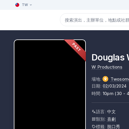
TW
PAST
Dougl
W Productions
場地
:
Twosome
日期
:
02
/03/2024
時間
:
10pm (30 - 
語言
:
中文
類別
:
喜劇
標籤
:
脫口秀