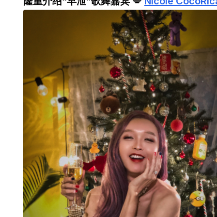
隆重介绍“早泄”歌舞嘉宾
💋
Nicole CocoRic