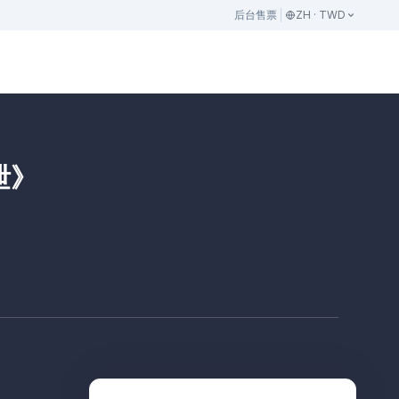
后台
售票
ZH · TWD
泄》