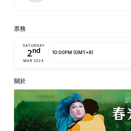
票務
SATURDAY
nd
2
10:00PM (GMT+8)
MAR 2024
關於