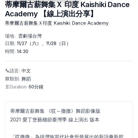
蒂摩爾古薪舞集Ｘ 印度 Kaishiki Dance
Academy 【線上演出分享】
蒂摩爾古薪舞集Ｘ印度 Kaishiki Dance Academy
場地
:
雲劇場台灣
日期
:
11/27（六）、11/28（日）
時間
:
14:30
語言
:
中文
類別
:
舞蹈
Duration:
60分鐘
蒂摩爾古薪舞集 《哎～撒撒》舞蹈影像版
2021 愛丁堡藝穗節臺灣季 線上演出 版本
「哎撒撒」為排灣族當代社會所發展出的新語彙新腔