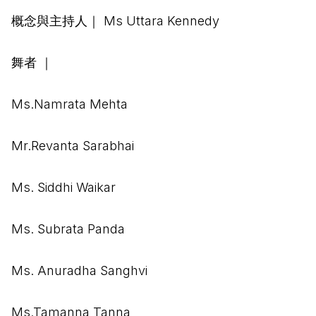
概念與主持人｜ Ms Uttara Kennedy
舞者 ｜
Ms.Namrata Mehta
Mr.Revanta Sarabhai
Ms. Siddhi Waikar
Ms. Subrata Panda
Ms. Anuradha Sanghvi
Ms.Tamanna Tanna