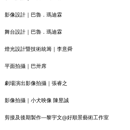
影像設計｜巴魯．瑪迪霖
舞台設計｜巴魯．瑪迪霖
燈光設計暨技術統籌｜李意舜
平面拍攝｜巴卅席
劇場演出影像拍攝｜張睿之
影像拍攝｜小犬映像 陳昱誠
剪接及後期製作—黎宇文@好順景藝術工作室