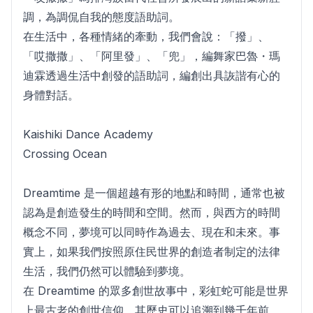
調，為調侃自我的態度語助詞。
在生活中，各種情緒的牽動，我們會說：「撥」、
「哎撒撒」、「阿里發」、「兜」，編舞家巴魯・瑪
迪霖透過生活中創發的語助詞，編創出具詼諧有心的
身體對話。
Kaishiki Dance Academy
Crossing Ocean
Dreamtime 是一個超越有形的地點和時間，通常也被
認為是創造發生的時間和空間。然而，與西方的時間
概念不同，夢境可以同時作為過去、現在和未來。事
實上，如果我們按照原住民世界的創造者制定的法律
生活，我們仍然可以體驗到夢境。
在 Dreamtime 的眾多創世故事中，彩虹蛇可能是世界
上最古老的創世信仰，其歷史可以追溯到幾千年前。