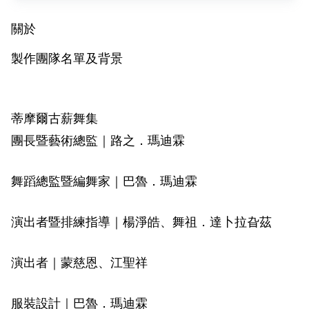
關於
製作團隊名單及背景
蒂摩爾古薪舞集
團長暨藝術總監｜路之．瑪迪霖
舞蹈總監暨編舞家｜巴魯．瑪迪霖
演出者暨排練指導｜楊淨皓、舞祖．達卜拉旮茲
演出者｜蒙慈恩、江聖祥
服裝設計｜巴魯．瑪迪霖