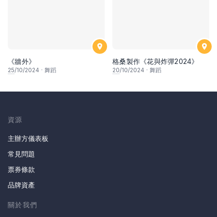
《牆外》
格桑製作《花與炸彈2024》
25
/10/2024
·
舞蹈
20
/10/2024
·
舞蹈
資源
主辦方儀表板
常見問題
票券條款
品牌資產
關於我們