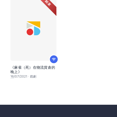
結束
《麻雀（死）在物流貨倉的
晚上》
16
/07/2021
·
戲劇