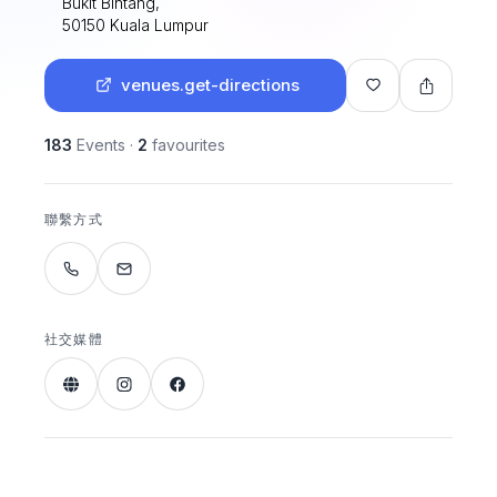
Bukit Bintang,
50150 Kuala Lumpur
venues.get-directions
183
Events
·
2
favourites
聯繫方式
社交媒體