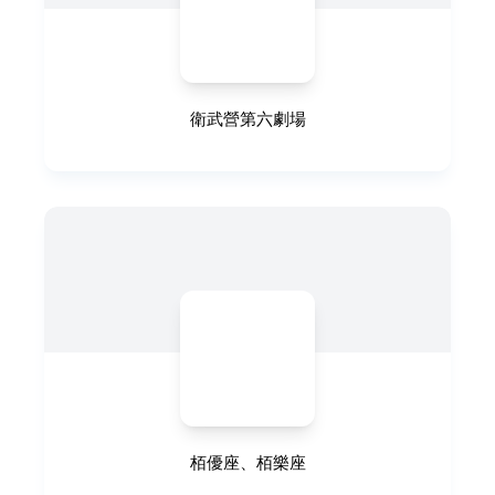
衛武營第六劇場
栢優座、栢樂座