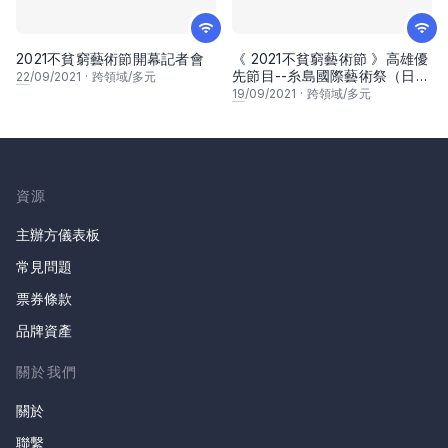
2021不貧窮藝術節開幕記者會
《 2021不貧窮藝術節 》高雄優
先節目--糸島國際藝術祭（日
22
/09/2021
·
跨領域/多元
本） 線上分享會
19
/09/2021
·
跨領域/多元
資源
主辦方儀表板
常見問題
票券條款
品牌資產
關於我們
關於
聯繫