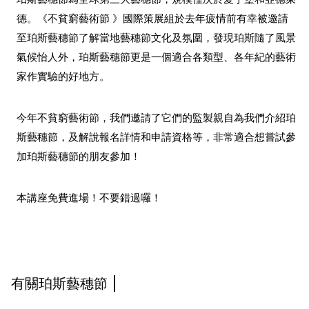
德。《不貧窮藝術節 》國際策展組於去年疲情前有幸被邀請
至珀斯藝穗節了解當地藝穗節文化及氛圍，發現珀斯隨了風景
氣候怡人外，珀斯藝穗節更是一個適合各類型、各年紀的藝術
家作實驗的好地方。
今年不貧窮藝術節，我們邀請了它們的監製親自為我們介紹珀
斯藝穗節，及解說報名詳情和申請資格等，非常適合想嘗試參
加珀斯藝穗節的朋友參加！
本講座免費進場！不要錯過囉！
有關珀斯藝穗節 |