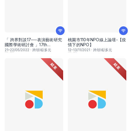
「 跨界對談17──表演藝術研究
桃園市110年NPO線上論壇-【疫
國際學術研討會 」17th
情下的NPO】
Crossover Dialogues
21
–
22
/05/2022
·
跨領域/多元
12
–
13
/11/2021
·
跨領域/多元
International Conference
結束
結束