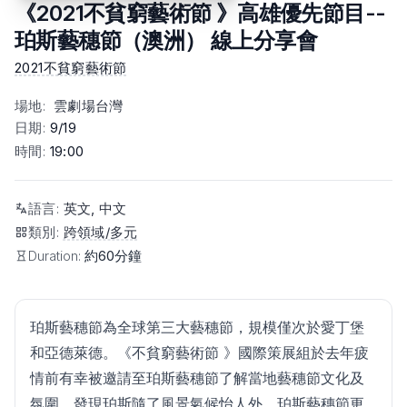
《2021不貧窮藝術節 》高雄優先節目--
珀斯藝穗節（澳洲） 線上分享會
2021不貧窮藝術節
場地
:
雲劇場台灣
日期
:
9/19
時間
:
19:00
語言
:
英文, 中文
類別
:
跨領域/多元
Duration:
約60分鐘
珀斯藝穗節為全球第三大藝穗節，規模僅次於愛丁堡
和亞德萊德。《不貧窮藝術節 》國際策展組於去年疲
情前有幸被邀請至珀斯藝穗節了解當地藝穗節文化及
氛圍，發現珀斯隨了風景氣候怡人外，珀斯藝穗節更