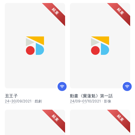
結束
結束
丑王子
動畫《竇蓮魁》第一話
24
–
30
/09/2021
·
戲劇
24
/09–
01
/10/2021
·
影像
結束
結束