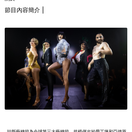
節目內容簡介 |
珀斯藝穗節為全球第三大藝穗節，規模僅次於愛丁堡和亞德萊