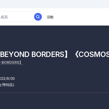
活動
 BEYOND BORDERS】《COSM
D BORDERS】
022/9/30
台灣時區)