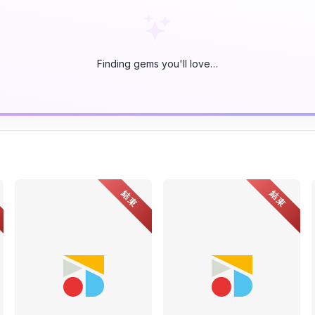
Finding gems you'll love…
結束
結束