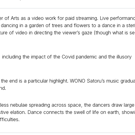
 of Arts as a video work for paid streaming. Live performan
ancing in a garden of trees and flowers to a dance in a steri
ure of video in directing the viewer’s gaze (though what is s
, including the impact of the Covid pandemic and the illusory
he end is a particular highlight. WONO Satoru’s music gradua
nd.
tless nebulae spreading across space, the dancers draw large
tive elation. Dance connects the swell of life on earth, show
ficulties.