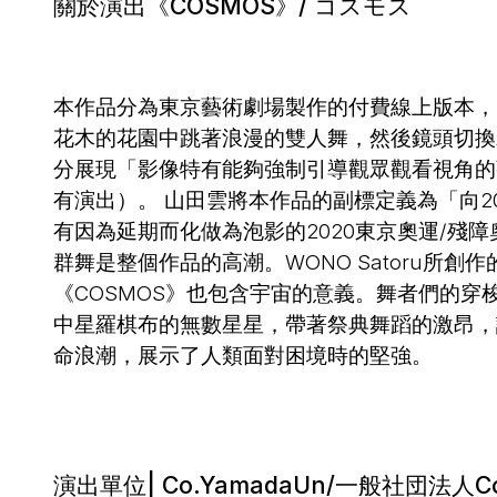
關於演出《COSMOS》/ コスモス
本作品分為東京藝術劇場製作的付費線上版本，
花木的花園中跳著浪漫的雙人舞，然後鏡頭切換
分展現「影像特有能夠強制引導觀眾觀看視角的
有演出）。 山田雲將本作品的副標定義為「向2
有因為延期而化做為泡影的2020東京奧運/殘障
群舞是整個作品的高潮。WONO Satoru所
《COSMOS》也包含宇宙的意義。舞者們的
中星羅棋布的無數星星，帶著祭典舞蹈的激昂，
命浪潮，展示了人類面對困境時的堅強。
演出單位| Co.YamadaUn/一般社団法人