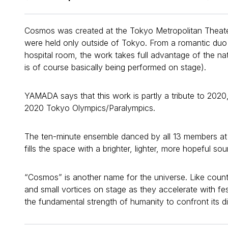
Cosmos was created at the Tokyo Metropolitan Theater
were held only outside of Tokyo. From a romantic duo d
hospital room, the work takes full advantage of the nat
is of course basically being performed on stage).
YAMADA says that this work is partly a tribute to 2020
2020 Tokyo Olympics/Paralympics.
The ten-minute ensemble danced by all 13 members at t
fills the space with a brighter, lighter, more hopeful sou
“Cosmos” is another name for the universe. Like coun
and small vortices on stage as they accelerate with fes
the fundamental strength of humanity to confront its dif