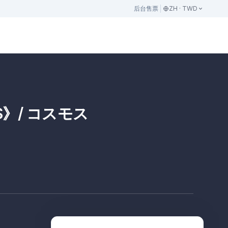
后台
售票
ZH · TWD
OS》/ コスモス