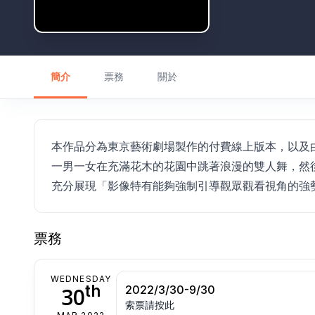
簡介
票務
關於
本作品分為東京藝術劇場製作的付費線上版本，以及
一男一女在充滿花木的花園中跳著浪漫的雙人舞，然
充分展現「影像特有能夠強制引導觀眾觀看視角的強
票務
WEDNESDAY
th
30
2022/3/30-9/30
索票請按此