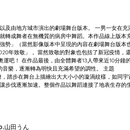
以及由地方城市演出的劇場舞台版本。 一男一女在充
就轉成舞者在無機質的病房中舞蹈。本作品線上版本
強勢」（當然影像版本中呈現的內容在劇場舞台版本
020年致敬」， 當然致敬的對象也包括了新冠疫情，
奧運吧！ 在作品最後，由全體舞者13人帶來近10分鐘
創作的音樂，逐漸轉為明快且充滿希望的調性。 主題
穿梭，踏步在舞台上描繪出大大小小的漩渦紋樣，如同宇
讓步伐逐漸加速。整個作品以舞蹈連接了地表生存的
Co.山田うん