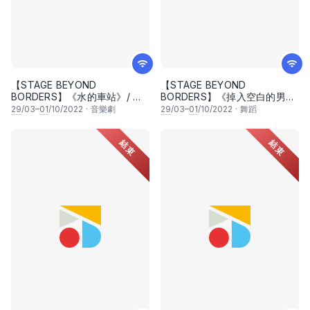
【STAGE BEYOND
【STAGE BEYOND
BORDERS】《水的車站》/ 水
BORDERS】《掉入空白的男
の駅/ The Water Station
人》/ 空白に落ちた男/ Kuhaku
29
/03–
01
/10/2022
·
音樂劇
29
/03–
01
/10/2022
·
舞蹈
ni Ochita Otoko（A Man
Fallen Into a Void）
結束
結束