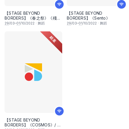
【STAGE BEYOND
【STAGE BEYOND
BORDERS】《春之祭》《殘影
BORDERS】《Sento》
之庭》 / 春の祭典+残影の庭 /
29
/03–
01
/10/2022
·
舞蹈
29
/03–
01
/10/2022
·
舞蹈
The Rite of Spring / Traces
Garden
結束
【STAGE BEYOND
BORDERS】《COSMOS》/ コ