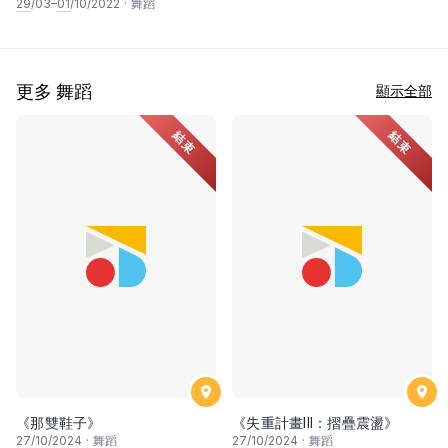
スモス
29
/03–
01
/10/2022
·
舞蹈
更多 舞蹈
顯示全部
結束
結束
《那雙鞋子》
《失重計畫III：摺疊震盪》
27
/10/2024
·
舞蹈
27
/10/2024
·
舞蹈