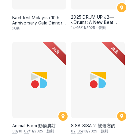
2025 DRUM UP JB—
Bachfest Malaysia 10th
<Drums: A New Beat
Anniversary Gala Dinner
Beckons> 2025年鼓动新
& Concert
14
–
16
/11/2025
·
音樂
活動
山—《鼓籍》
結束
結束
Animal Farm 動物農莊
SISA-SISA 2: 被遗忘的
30
/10–
02
/11/2025
·
戲劇
02
–
05
/10/2025
·
戲劇