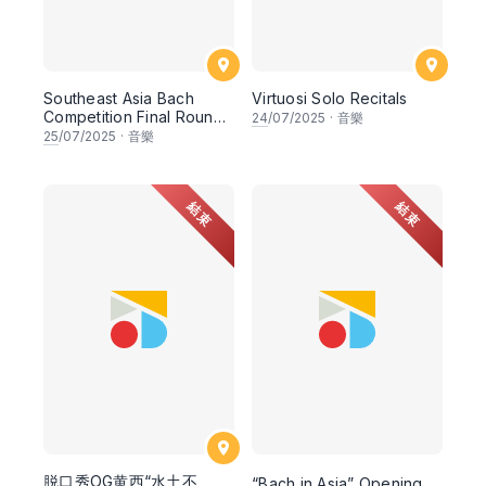
Southeast Asia Bach
Virtuosi Solo Recitals
Competition Final Round
24
/07/2025
·
音樂
Concert
25
/07/2025
·
音樂
結束
結束
脱口秀OG黄西“水土不
“Bach in Asia” Opening