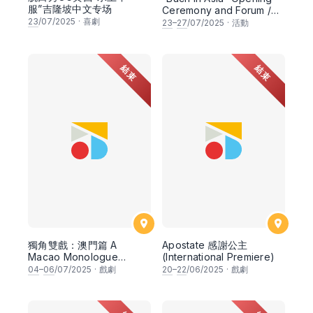
服”吉隆坡中文专场
Ceremony and Forum /
23
/07/2025
·
喜劇
Lectures Series
23
–
27
/07/2025
·
活動
結束
結束
獨角雙戲：澳門篇 A
Apostate 感謝公主
Macao Monologue
(International Premiere)
Double Bill
04
–
06
/07/2025
·
戲劇
20
–
22
/06/2025
·
戲劇