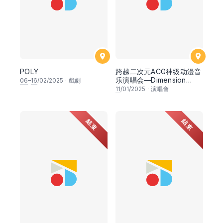
POLY
跨越二次元ACG神级动漫音
乐演唱会—Dimension
06
–
16
/02/2025
·
戲劇
Nova：Anime Music Pop
11
/01/2025
·
演唱會
Concert
結束
結束